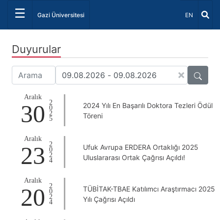
☰
Dil Seçiniz 
Gazi Üniversitesi
EN
Duyurular
×
Aralık
2025
30
2024 Yılı En Başarılı Doktora Tezleri Ödül
Töreni
Aralık
2024
23
Ufuk Avrupa ERDERA Ortaklığı 2025
Uluslararası Ortak Çağrısı Açıldı!
Aralık
2024
20
TÜBİTAK-TBAE Katılımcı Araştırmacı 2025
Yılı Çağrısı Açıldı