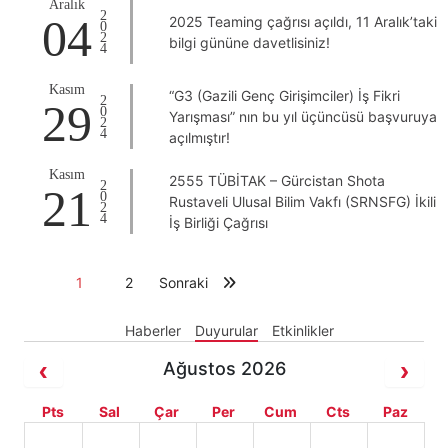
Aralık
2024
04
2025 Teaming çağrısı açıldı, 11 Aralık’taki
bilgi gününe davetlisiniz!
Kasım
“G3 (Gazili Genç Girişimciler) İş Fikri
2024
29
Yarışması” nın bu yıl üçüncüsü başvuruya
açılmıştır!
Kasım
2555 TÜBİTAK – Gürcistan Shota
2024
21
Rustaveli Ulusal Bilim Vakfı (SRNSFG) İkili
İş Birliği Çağrısı
1
2
Sonraki
Haberler
Duyurular
Etkinlikler
Ağustos 2026
Pts
Sal
Çar
Per
Cum
Cts
Paz