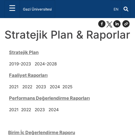
☰
Dil Seçiniz 
Gazi Üniversitesi
EN
Stratejik Plan & Raporlar
Stratejik Plan
2019-2023
2024-2028
Faaliyet Raporları
2021
2022
2023
2024
2025
Performans Değerlendirme Raporları
2021
2022
2023
2024
Birim İç Değerlendirme Raporu